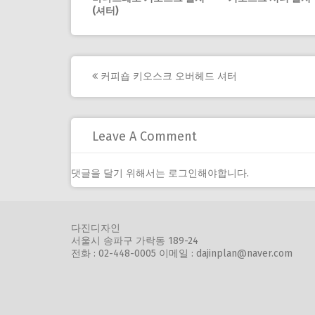
(셔터)
Post
커피숍 키오스크 오버헤드 셔터
navigation
Leave A Comment
댓글을 달기 위해서는
로그인
해야합니다.
다진디자인
서울시 송파구 가락동 189-24
전화 : 02-448-0005 이메일 : dajinplan@naver.com