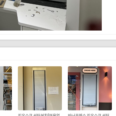
키오스크 셔터설치(여유없
바나프레소 키오스크 셔터