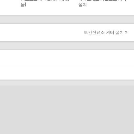
음)
설치
보건진료소 셔터 설치