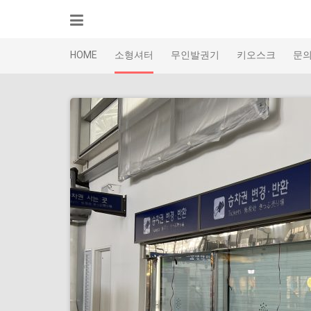
Skip
to
content
HOME
소형셔터
무인발권기
키오스크
문