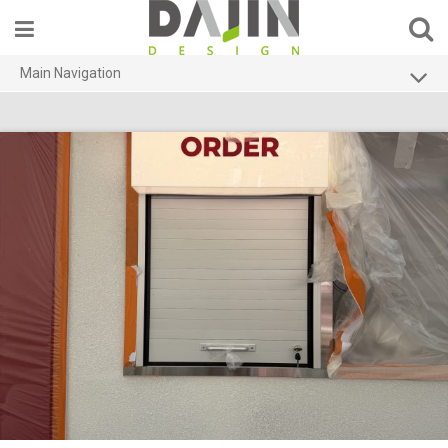
Skip
to
content
Main Navigation
HOME
소형셔터
무인발권기
키오스크
문의하기
자료실
회사소개