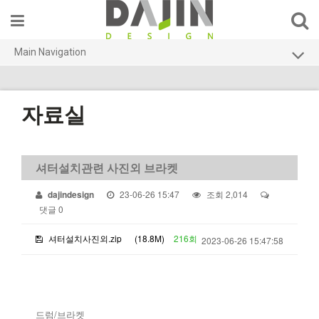
Main Navigation
HOME
소형셔터
자료실
무인발권기
키오스크
셔터설치관련 사진외 브라켓
문의하기
23-06-26 15:47
조회 2,014
dajindesign
댓글 0
자료실
셔터설치사진외.zip
(18.8M)
216회
2023-06-26 15:47:58
회사소개
드럼/브라켓