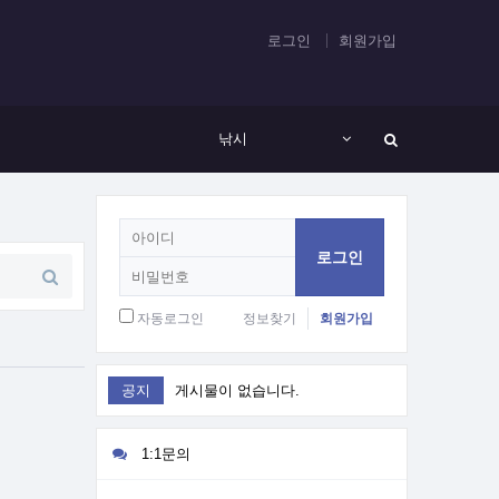
로그인
회원가입
낚시
회
원
로
그
인
자동로그인
정보찾기
회원가입
공지
게시물이 없습니다.
1:1문의