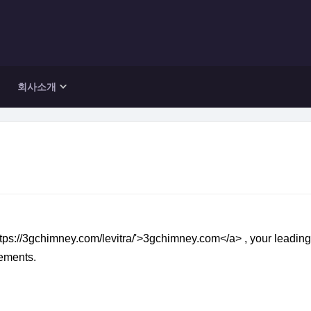
회사소개
https://3gchimney.com/levitra/'>3gchimney.com</a> , your leading
rements.