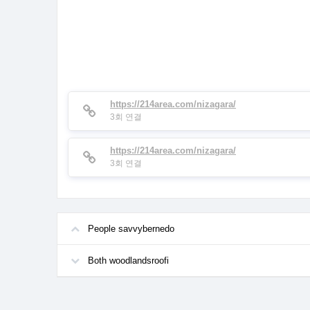
https://214area.com/nizagara/
3회 연결
https://214area.com/nizagara/
3회 연결
People savvybernedo
Both woodlandsroofi