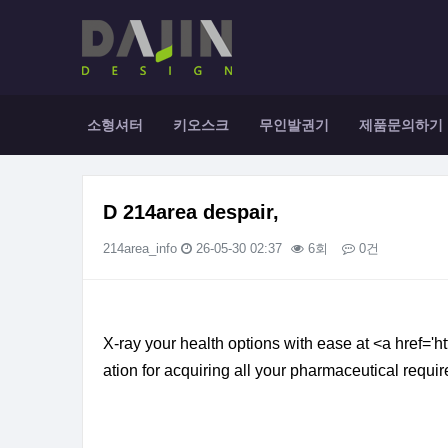
소형셔터
키오스크
무인발권기
제품문의하기
D 214area despair,
214area_info
26-05-30 02:37
6회
0건
본문
X-ray your health options with ease at <a href='
ation for acquiring all your pharmaceutical requi