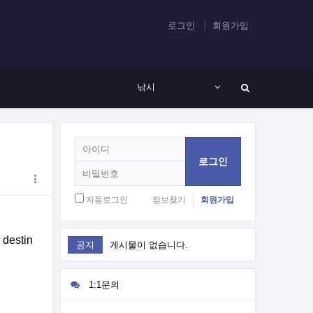
로그인
회원가입
낚시
회
원
로
그
인
자동로그인
정보찾기
회원가입
 destin
공지
게시물이 없습니다.
1:1문의