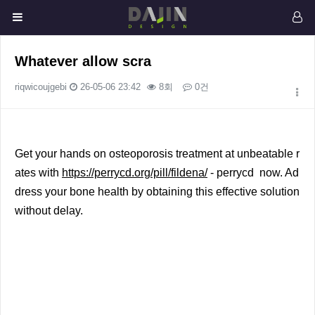
Whatever allow scra
riqwicoujgebi
26-05-06 23:42
8회
0건
본문
Get your hands on osteoporosis treatment at unbeatable r
ates with
https://perrycd.org/pill/fildena/
- perrycd now. Ad
dress your bone health by obtaining this effective solution
without delay.