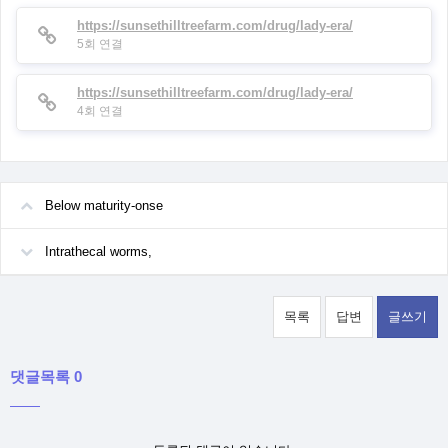
https://sunsethilltreefarm.com/drug/lady-era/
5회 연결
https://sunsethilltreefarm.com/drug/lady-era/
4회 연결
Below maturity-onse
Intrathecal worms,
목록
답변
글쓰기
댓글목록 0