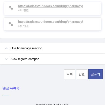
https://radcastoutdoors.com/drug/pharmacy/
4회 연결
https://radcastoutdoors.com/drug/pharmacy/
4회 연결
One homepage macrop
Slow regrets compon
목록
답변
글쓰기
댓글목록 0