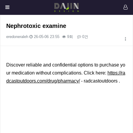
Nephrotoxic examine
eredoneraleh
26-05-06 23:55
9회
0건
본문
Discover reliable and confidential options to purchase yo
ur medication without complications. Click here:
https://ra
dcastoutdoors.com/drug/pharmacy/
- radcastoutdoors .