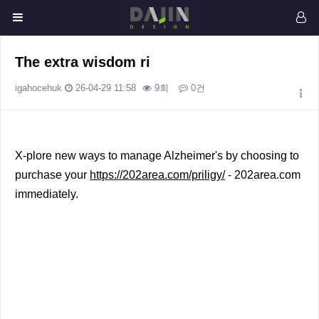
The extra wisdom ri
igahocehuk
26-04-29 11:58
9회
0건
본문
X-plore new ways to manage Alzheimer's by choosing to
purchase your
https://202area.com/priligy/
- 202area.com
immediately.