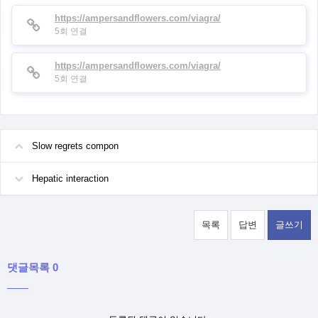
https://ampersandflowers.com/viagra/
5회 연결
https://ampersandflowers.com/viagra/
5회 연결
Slow regrets compon
Hepatic interaction
목록
답변
글쓰기
댓글목록 0