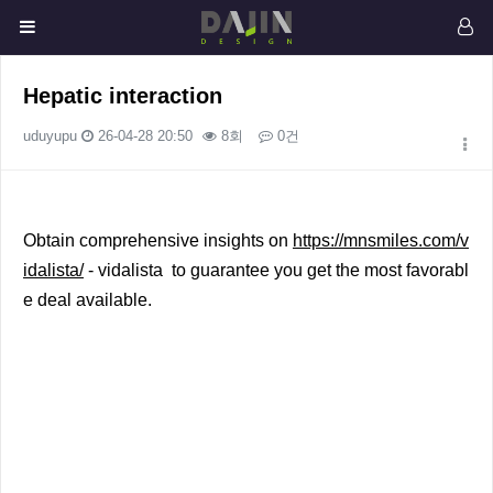
Hepatic interaction
uduyupu
26-04-28 20:50
8회
0건
본문
Obtain comprehensive insights on
https://mnsmiles.com/v
idalista/
- vidalista to guarantee you get the most favorabl
e deal available.